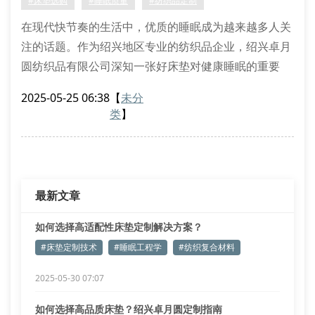
#床垫选购
#睡眠质量
#纺织品定制
在现代快节奏的生活中，优质的睡眠成为越来越多人关
注的话题。作为绍兴地区专业的纺织品企业，绍兴卓月
圆纺织品有限公司深知一张好床垫对健康睡眠的重要
性。那么，究竟该如何选择适合自己的高品质床垫呢？
2025-05-25 06:38
【
未分
1. 了解床垫材质是关键
类
】
绍兴卓月圆床垫采用多种优质材料制作，包括天然乳
胶、记忆棉、独立袋装弹簧等。不同材质的床垫具有不
同的特性：乳胶床垫透气性好，记忆棉床垫能有效缓解
压力，弹簧床垫则提供良好支撑。
最新文章
如何选择高适配性床垫定制解决方案？
#床垫定制技术
#睡眠工程学
#纺织复合材料
2025-05-30 07:07
如何选择高品质床垫？绍兴卓月圆定制指南