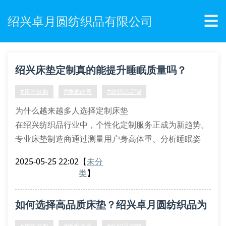
☰
绍兴卓月圆纺织品有限公司
绍兴床垫定制真的能提升睡眠质量吗？
#床垫选购
#睡眠改善
#纺织品定制
为什么越来越多人选择定制床垫
在绍兴纺织品行业中，个性化定制服务正成为新趋势。
专业床垫制造商通过测量用户身高体重、分析睡眠姿
势，结合人体工程学原理，为每位客户打造专属支撑系
2025-05-25 22:02
【
未分
统。这种定制床垫能有效缓解腰椎压力，改善血液循
类
】
环，特别适合长期伏案工作者和中老年群体。
床垫材质的秘密档案
如何选择高品质床垫？绍兴卓月圆纺织品为
记忆棉层：自动适应体型曲线
独立弹簧组：分区支撑关键部位
您解答