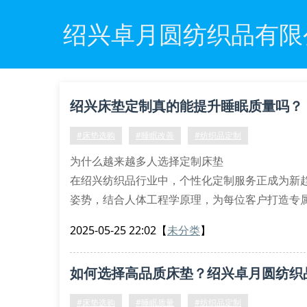
绍兴卓月圆纺织品有限
绍兴床垫定制真的能提升睡眠质量吗？
#床垫选购
#睡眠改善
#纺织品定制
为什么越来越多人选择定制床垫
在绍兴纺织品行业中，个性化定制服务正成为新
姿势，结合人体工程学原理，为每位客户打造专
液循环，特别适合长期伏案工作者和中老年群体
2025-05-25 22:02
【
未分类
】
床垫材质的秘密档案
记忆棉层：自动适应体型曲线
如何选择高品质床垫？绍兴卓月圆纺织
独立弹簧组：分区支撑关键部位
#床垫选购
#睡眠质量
#纺织品定制