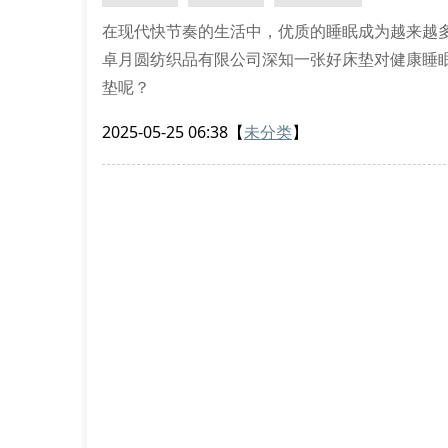
在现代快节奏的生活中，优质的睡眠成为越来越
卓月圆纺织品有限公司深知一张好床垫对健康睡
垫呢？
1. 了解床垫材质是关键
2025-05-25 06:38
【
未分类
】
绍兴卓月圆床垫采用多种优质材料制作，包括天
不同的特性：乳胶床垫透气性好，记忆棉床垫能