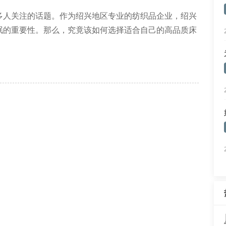
多人关注的话题。作为绍兴地区专业的纺织品企业，绍兴
眠的重要性。那么，究竟该如何选择适合自己的高品质床
然乳胶、记忆棉、独立袋装弹簧等。不同材质的床垫具有
有效缓解压力，弹簧床垫则提供良好支撑。