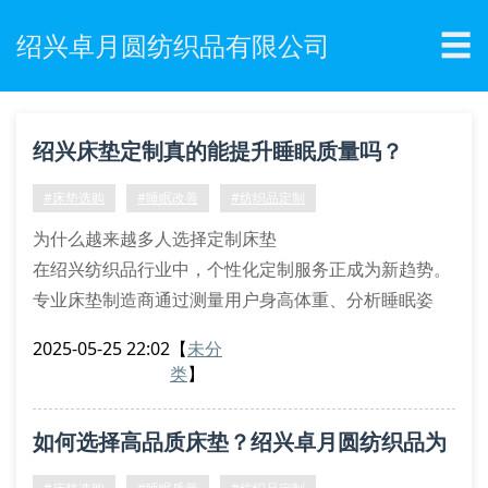
☰
绍兴卓月圆纺织品有限公司
绍兴床垫定制真的能提升睡眠质量吗？
#床垫选购
#睡眠改善
#纺织品定制
为什么越来越多人选择定制床垫
在绍兴纺织品行业中，个性化定制服务正成为新趋势。
专业床垫制造商通过测量用户身高体重、分析睡眠姿
势，结合人体工程学原理，为每位客户打造专属支撑系
2025-05-25 22:02
【
未分
统。这种定制床垫能有效缓解腰椎压力，改善血液循
类
】
环，特别适合长期伏案工作者和中老年群体。
床垫材质的秘密档案
如何选择高品质床垫？绍兴卓月圆纺织品为
记忆棉层：自动适应体型曲线
独立弹簧组：分区支撑关键部位
您解答