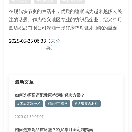
#床垫选购
#睡眠质量
#纺织品定制
在现代快节奏的生活中，优质的睡眠成为越来越多人关
注的话题。作为绍兴地区专业的纺织品企业，绍兴卓月
圆纺织品有限公司深知一张好床垫对健康睡眠的重要
性。那么，究竟该如何选择适合自己的高品质床垫呢？
2025-05-25 06:38
【
未分
1. 了解床垫材质是关键
类
】
绍兴卓月圆床垫采用多种优质材料制作，包括天然乳
胶、记忆棉、独立袋装弹簧等。不同材质的床垫具有不
同的特性：乳胶床垫透气性好，记忆棉床垫能有效缓解
压力，弹簧床垫则提供良好支撑。
最新文章
如何选择高适配性床垫定制解决方案？
#床垫定制技术
#睡眠工程学
#纺织复合材料
2025-05-30 07:07
如何选择高品质床垫？绍兴卓月圆定制指南