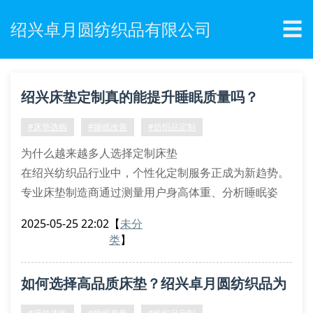
☰
绍兴卓月圆纺织品有限公司
绍兴床垫定制真的能提升睡眠质量吗？
#床垫选购
#睡眠改善
#纺织品定制
为什么越来越多人选择定制床垫
在绍兴纺织品行业中，个性化定制服务正成为新趋势。
专业床垫制造商通过测量用户身高体重、分析睡眠姿
势，结合人体工程学原理，为每位客户打造专属支撑系
2025-05-25 22:02
【
未分
统。这种定制床垫能有效缓解腰椎压力，改善血液循
类
】
环，特别适合长期伏案工作者和中老年群体。
床垫材质的秘密档案
如何选择高品质床垫？绍兴卓月圆纺织品为
记忆棉层：自动适应体型曲线
独立弹簧组：分区支撑关键部位
您解答