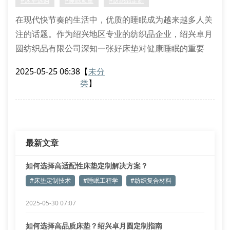
#床垫选购
#睡眠质量
#纺织品定制
在现代快节奏的生活中，优质的睡眠成为越来越多人关
注的话题。作为绍兴地区专业的纺织品企业，绍兴卓月
圆纺织品有限公司深知一张好床垫对健康睡眠的重要
性。那么，究竟该如何选择适合自己的高品质床垫呢？
2025-05-25 06:38
【
未分
1. 了解床垫材质是关键
类
】
绍兴卓月圆床垫采用多种优质材料制作，包括天然乳
胶、记忆棉、独立袋装弹簧等。不同材质的床垫具有不
同的特性：乳胶床垫透气性好，记忆棉床垫能有效缓解
压力，弹簧床垫则提供良好支撑。
最新文章
如何选择高适配性床垫定制解决方案？
#床垫定制技术
#睡眠工程学
#纺织复合材料
2025-05-30 07:07
如何选择高品质床垫？绍兴卓月圆定制指南