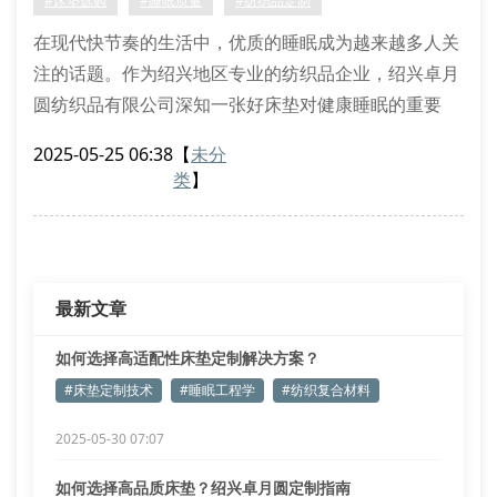
#床垫选购
#睡眠质量
#纺织品定制
在现代快节奏的生活中，优质的睡眠成为越来越多人关
注的话题。作为绍兴地区专业的纺织品企业，绍兴卓月
圆纺织品有限公司深知一张好床垫对健康睡眠的重要
性。那么，究竟该如何选择适合自己的高品质床垫呢？
2025-05-25 06:38
【
未分
1. 了解床垫材质是关键
类
】
绍兴卓月圆床垫采用多种优质材料制作，包括天然乳
胶、记忆棉、独立袋装弹簧等。不同材质的床垫具有不
同的特性：乳胶床垫透气性好，记忆棉床垫能有效缓解
压力，弹簧床垫则提供良好支撑。
最新文章
如何选择高适配性床垫定制解决方案？
#床垫定制技术
#睡眠工程学
#纺织复合材料
2025-05-30 07:07
如何选择高品质床垫？绍兴卓月圆定制指南