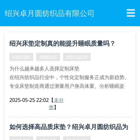
☰
绍兴卓月圆纺织品有限公司
绍兴床垫定制真的能提升睡眠质量吗？
#床垫选购
#睡眠改善
#纺织品定制
为什么越来越多人选择定制床垫
在绍兴纺织品行业中，个性化定制服务正成为新趋势。
专业床垫制造商通过测量用户身高体重、分析睡眠姿
势，结合人体工程学原理，为每位客户打造专属支撑系
2025-05-25 22:02
【
未分
统。这种定制床垫能有效缓解腰椎压力，改善血液循
类
】
环，特别适合长期伏案工作者和中老年群体。
床垫材质的秘密档案
如何选择高品质床垫？绍兴卓月圆纺织品为
记忆棉层：自动适应体型曲线
独立弹簧组：分区支撑关键部位
您解答