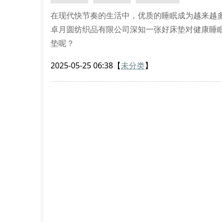
在现代快节奏的生活中，优质的睡眠成为越来越
卓月圆纺织品有限公司深知一张好床垫对健康睡
垫呢？
1. 了解床垫材质是关键
2025-05-25 06:38
【
未分类
】
绍兴卓月圆床垫采用多种优质材料制作，包括天
不同的特性：乳胶床垫透气性好，记忆棉床垫能