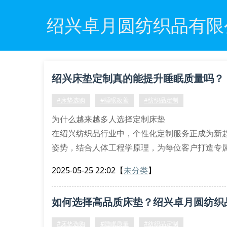
绍兴卓月圆纺织品有限
绍兴床垫定制真的能提升睡眠质量吗？
#床垫选购
#睡眠改善
#纺织品定制
为什么越来越多人选择定制床垫
在绍兴纺织品行业中，个性化定制服务正成为新
姿势，结合人体工程学原理，为每位客户打造专
液循环，特别适合长期伏案工作者和中老年群体
2025-05-25 22:02
【
未分类
】
床垫材质的秘密档案
记忆棉层：自动适应体型曲线
如何选择高品质床垫？绍兴卓月圆纺织
独立弹簧组：分区支撑关键部位
#床垫选购
#睡眠质量
#纺织品定制