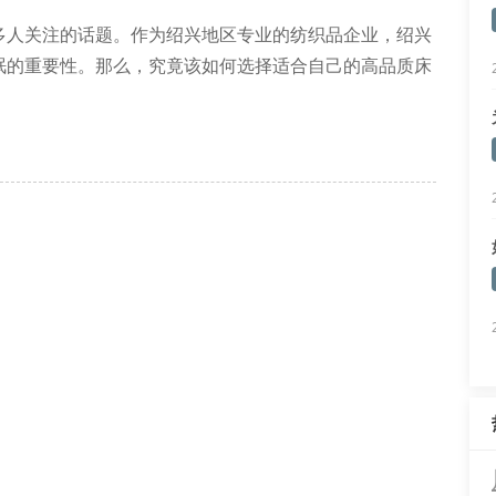
多人关注的话题。作为绍兴地区专业的纺织品企业，绍兴
眠的重要性。那么，究竟该如何选择适合自己的高品质床
然乳胶、记忆棉、独立袋装弹簧等。不同材质的床垫具有
有效缓解压力，弹簧床垫则提供良好支撑。