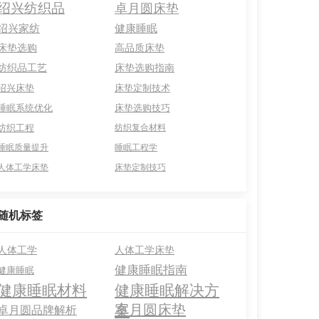
绍兴纺织品
卓月圆床垫
绍兴家纺
健康睡眠
床垫选购
高品质床垫
纺织品工艺
床垫选购指南
绍兴床垫
床垫定制技术
睡眠系统优化
床垫选购技巧
纺织工程
纺织复合材料
睡眠质量提升
睡眠工程学
人体工学床垫
床垫定制技巧
随机标签
人体工学
人体工学床垫
健康睡眠指南
健康睡眠
健康睡眠材料
健康睡眠解决方
案
卓月圆床垫
卓月圆品牌解析