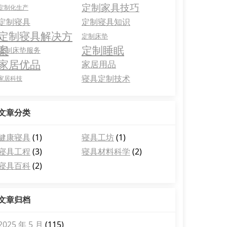
定制家具技巧
定制化生产
定制寝具
定制寝具知识
定制寝具解决方
定制床垫
案
定制睡眠
定制床垫服务
家居优品
家居用品
寝具定制技术
家居科技
文章分类
健康寝具
(1)
寝具工坊
(1)
寝具工程
(3)
寝具材料科学
(2)
寝具百科
(2)
文章归档
2025 年 5 月
(115)