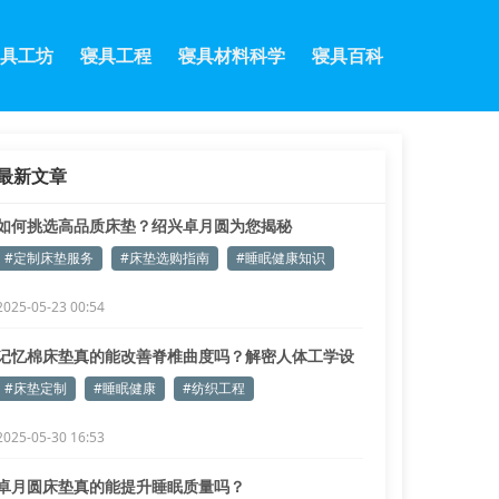
具工坊
寝具工程
寝具材料科学
寝具百科
最新文章
如何挑选高品质床垫？绍兴卓月圆为您揭秘
#定制床垫服务
#床垫选购指南
#睡眠健康知识
2025-05-23 00:54
记忆棉床垫真的能改善脊椎曲度吗？解密人体工学设
计原理
#床垫定制
#睡眠健康
#纺织工程
2025-05-30 16:53
卓月圆床垫真的能提升睡眠质量吗？