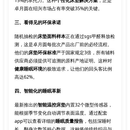
15%的承托力。这种
个性化床垫解决方案
，正是
卓月圆在绍兴市场占有率突破35%的关键。
三、看得见的环保承诺
随机抽检的
床垫面料样本
正在通过sgs甲醛释放检
测，这是卓月圆每批次产品出厂前的必经流程。
他们的
床垫环保标准
严于国家规定3倍，所有辅料
供应商必须提供可追溯的原料产地证明。这种对
健康睡眠环境
的极致追求，让他们的回头客比例
高达62%。
四、智能化的睡眠革新
最新推出的
智能温控床垫
内置32个微型传感器，
能根据季节变化自动调节表面温度。通过配套
app可以查看详细的
睡眠质量报告
，包括深睡时
长、翻身次数等核心数据。这种将传统纺织品与