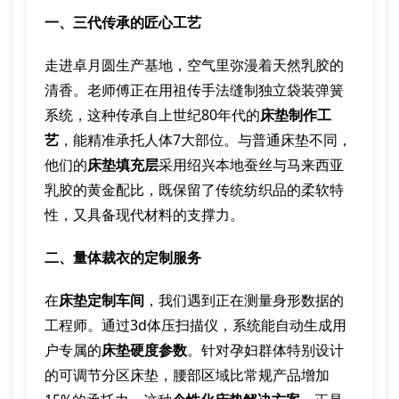
一、三代传承的匠心工艺
走进卓月圆生产基地，空气里弥漫着天然乳胶的
清香。老师傅正在用祖传手法缝制独立袋装弹簧
系统，这种传承自上世纪80年代的
床垫制作工
艺
，能精准承托人体7大部位。与普通床垫不同，
他们的
床垫填充层
采用绍兴本地蚕丝与马来西亚
乳胶的黄金配比，既保留了传统纺织品的柔软特
性，又具备现代材料的支撑力。
二、量体裁衣的定制服务
在
床垫定制车间
，我们遇到正在测量身形数据的
工程师。通过3d体压扫描仪，系统能自动生成用
户专属的
床垫硬度参数
。针对孕妇群体特别设计
的可调节分区床垫，腰部区域比常规产品增加