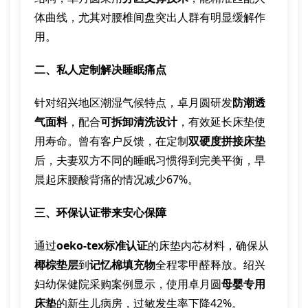
体曲线，尤其对腰椎间盘突出人群有明显缓解作
用。
二、私人定制解决睡眠痛点
针对绍兴地区潮湿气候特点，卓月圆研发
防潮透
气面料
，配合
可拆卸清洗设计
，有效延长床垫使
用寿命。曾有客户反馈，在定制
双硬度拼接床垫
后，夫妻双方不同的睡眠习惯得到完美平衡，早
晨起床腰酸背痛的情况减少67%。
三、环保认证带来安心保障
通过
oeko-tex标准认证
的床垫内芯材料，确保从
椰棕垫层
到
记忆棉填充物
全程零甲醛释放。绍兴
妇幼保健院采购案例显示，使用卓月圆
母婴专用
床垫
的新生儿病房，过敏发生率下降42%。