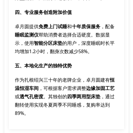
四、专业服务创造附加价值
卓月圆提供
免费上门试睡
和
十年质保服务
，配备
睡眠监测仪
帮助消费者选择合适硬度。数据显
示，使用
智能分区床垫
的用户，深度睡眠时长平
均增加1.2小时，翻身次数减少58%。
五、本地化生产的独特优势
作为扎根绍兴三十年的老牌企业，卓月圆建有
恒
温恒湿车间
，可根据客户需求调整
边缘加固工艺
或
透气孔密度
。其独创的
四季两用型床垫
，通过
翻转使用实现冬夏两季不同睡感，复购率达到
89%。